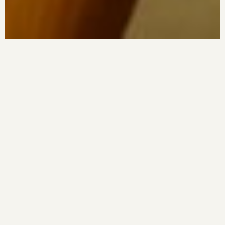
Concept
京都・七条
多皿構成で楽しむ鉄板焼店。
職人の技と美意識が光る
一皿一皿を堪能
Artisan（アルティザン）は、
京都・七条の静かな通りに佇む、小さな鉄板焼き店。
Artisan＝職人という店名には、料理人にとどまらず、